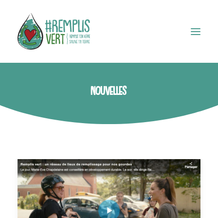
Nouvelles
TROUVER UN POINT D’EAU
Accueil
Boutique
Notre histoire
Médias
Contact
Panier