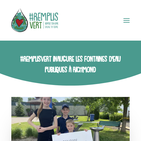
#RemplisVert
inaugure
les
fontaines
d’eau
TROUVER UN POINT D’EAU
publiques
à
Richmond
Accueil
Boutique
Notre histoire
Médias
Contact
Panier