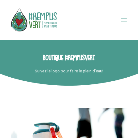
Boutique
#Remplisvert
TROUVER UN POINT D’EAU
Suivez le logo pour faire le plein d’eau!
Accueil
Boutique
Notre histoire
Médias
Contact
Panier