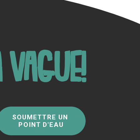
 vague!
SOUMETTRE UN 
POINT D'EAU